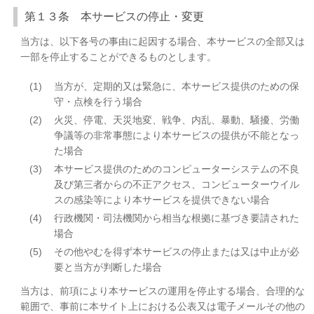
第１３条 本サービスの停止・変更
当方は、以下各号の事由に起因する場合、本サービスの全部又は
一部を停止することができるものとします。
(1)
当方が、定期的又は緊急に、本サービス提供のための保
守・点検を行う場合
(2)
火災、停電、天災地変、戦争、内乱、暴動、騒擾、労働
争議等の非常事態により本サービスの提供が不能となっ
た場合
(3)
本サービス提供のためのコンピューターシステムの不良
及び第三者からの不正アクセス、コンピューターウイル
スの感染等により本サービスを提供できない場合
(4)
行政機関・司法機関から相当な根拠に基づき要請された
場合
(5)
その他やむを得ず本サービスの停止または又は中止が必
要と当方が判断した場合
当方は、前項により本サービスの運用を停止する場合、合理的な
範囲で、事前に本サイト上における公表又は電子メールその他の