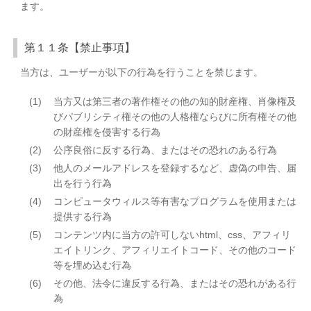
ます。
第１１条【禁止事項】
当方は、ユーザーが以下の行為を行うことを禁じます。
(1)
当方又は第三者の著作権その他の知的財産権、肖像権及
びパブリシティ権その他の人格権ならびに所有権その他
の財産権を侵害する行為
(2)
公序良俗に反する行為、またはその恐れのある行為
(3)
他人のメールアドレスを登録するなど、虚偽の申告、届
出を行う行為
(4)
コンピュータウィルス等有害なプログラムを使用または
提供する行為
(5)
コンテンツ内に当方の許可しないhtml、css、アフィリ
エイトリンク、アフィリエイトコード、その他のコード
等を埋め込む行為
(6)
その他、法令に違反する行為、またはその恐れがある行
為