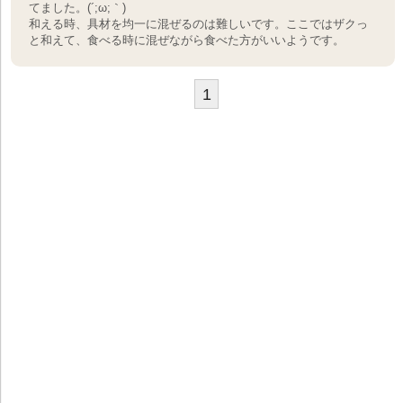
てました。(´;ω;｀)
和える時、具材を均一に混ぜるのは難しいです。ここではザクっ
と和えて、食べる時に混ぜながら食べた方がいいようです。
1